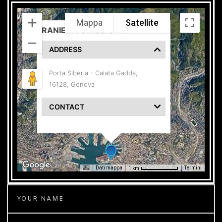
Mappa
Satellite
RANIERI TONISSI SPA
ADDRESS
Porta Siberia - Calata Gadda,
16128, Genova
CONTACT
Termini
Dati mappa
1 km