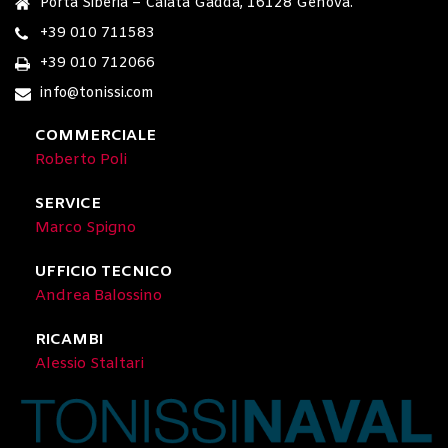
Porta Siberia – Calata Gadda, 16128 Genova.
+39 010 711583
+39 010 712066
info@tonissi.com
COMMERCIALE
Roberto Poli
SERVICE
Marco Spigno
UFFICIO TECNICO
Andrea Balossino
RICAMBI
Alessio Staltari