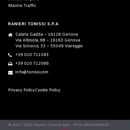
Marine Traffic
RANIERI TONISSI S.P.A
Calata Gadda – 16128 Genova
Via Albisola, 68 – 16163 Genova
Via Scirocco, 33 – 55049 Viareggio
+39 010 711583
+39 010 712066
info@tonissi.com
Privacy Policy
Cookie Policy
© 2017-2022 Ranieri Tonissi SpA - P.IVA 00244400107 -
Note
Legali