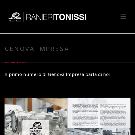
Scritto da
tonissi_admin_2
Pubblicato il
3 Marzo 2022
In
Non categorizzato
GENOVA IMPRESA N° 1-
GENOVA IMPRESA
2022
Il primo numero di Genova Impresa parla di noi.