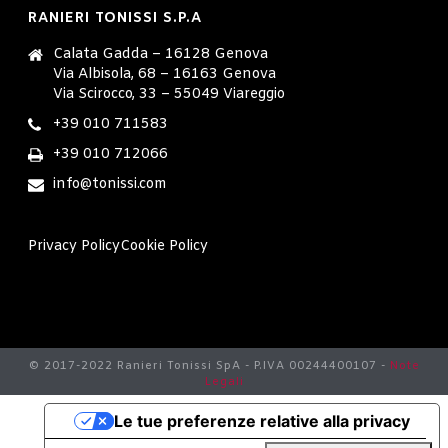
RANIERI TONISSI S.P.A
Calata Gadda – 16128 Genova
Via Albisola, 68 – 16163 Genova
Via Scirocco, 33 – 55049 Viareggio
+39 010 711583
+39 010 712066
info@tonissi.com
Privacy Policy
Cookie Policy
© 2017-2022 Ranieri Tonissi SpA - P.IVA 00244400107 -
Note
Legali
Le tue preferenze relative alla privacy