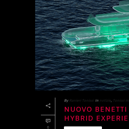
By
Ranieri Tonissi
In
notizie
,
Tonissi m
NUOVO BENETTI
HYBRID EXPERI
0