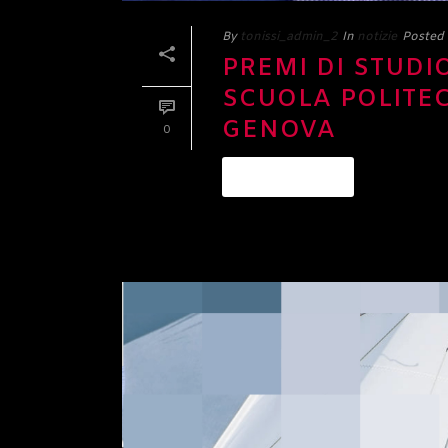
By
tonissi_admin_2
In
notizie
Posted
PREMI DI STUDI
SCUOLA POLITEC
GENOVA
0
READ MORE