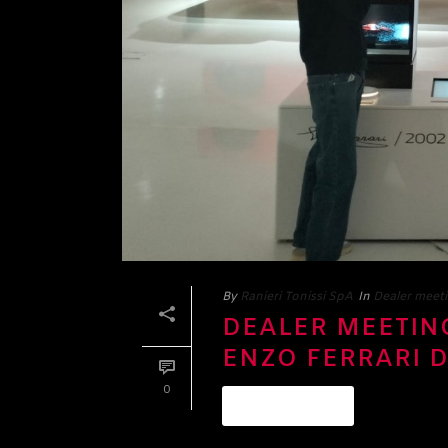
By
Ranieri Tonissi SpA
In
Dealer meet
DEALER MEETING
ENZO FERRARI 
0
READ MORE