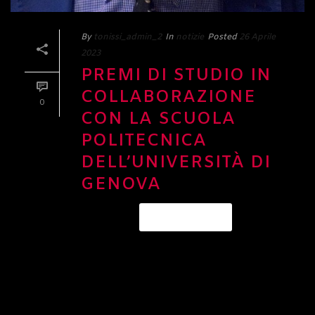
By
tonissi_admin_2
In
notizie
Posted
26 Aprile
2023
PREMI DI STUDIO IN
COLLABORAZIONE
0
CON LA SCUOLA
POLITECNICA
DELL’UNIVERSITÀ DI
GENOVA
READ MORE