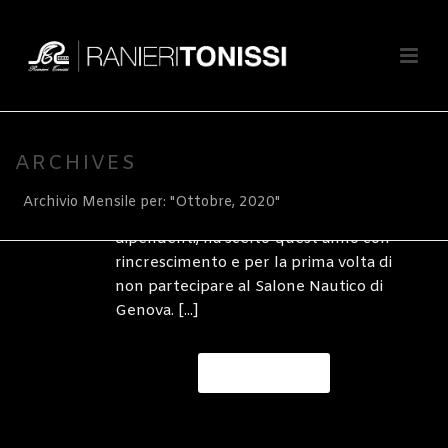
By
Ranieri Tonissi SpA
In
notizie
Posted
1
Ottobre 2020
WROOOM! TONISSI
ACCENDE I MOTORI
0
NANNI.
ARCHIVES
Caro Armatore, Ranieri Tonissi SpA, per
Archivio Mensile per: "Ottobre, 2020"
salvaguardare la salute dei propri
dipendenti, ha scelto quest’anno con
rincrescimento e per la prima volta di
non partecipare al Salone Nautico di
Genova. [...]
READ MORE