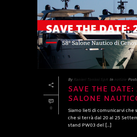
By
Ranieri Tonissi SpA
In
notizie
Post
SAVE THE DATE: 
SALONE NAUTIC
0
Siamo lieti di comunicarvi c
che si terrà dal 20 al 25 Sette
stand PW03 del [...]