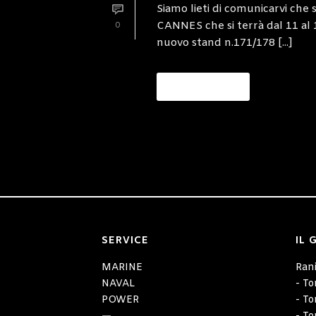
Siamo lieti di comunicarvi ch
CANNES che si terrà dal 11 al 1
0
nuovo stand n.171/178 [...]
READ MORE
SERVICE
IL 
MARINE
Rani
NAVAL
- To
POWER
- To