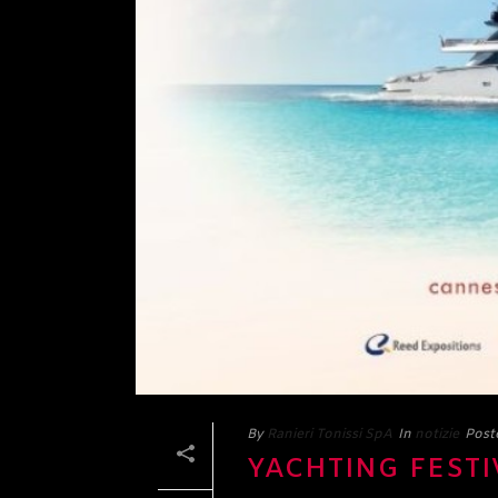
By
Ranieri Tonissi SpA
In
notizie
Post
YACHTING FESTI