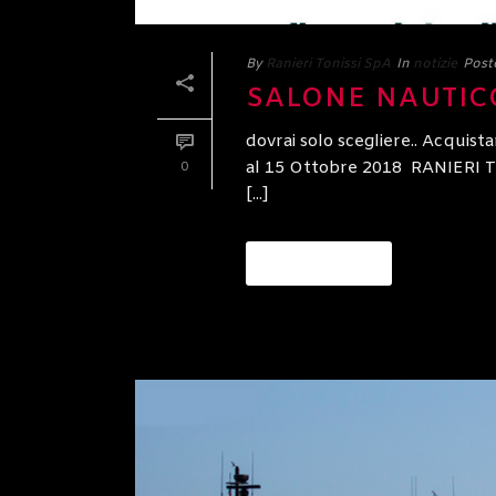
By
Ranieri Tonissi SpA
In
notizie
Post
SALONE NAUTIC
dovrai solo scegliere.. Acqui
al 15 Ottobre 2018 RANIERI TON
0
[...]
READ MORE