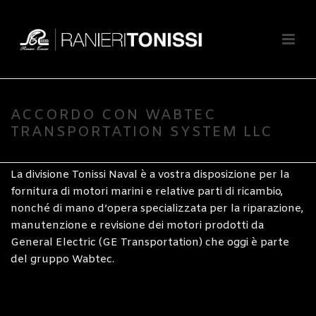
Scritto da
Ranieri Tonissi SpA
Pubblicato il
10 Agosto 2020
In
Naval
Wabtec Transportation Systems, LLC ha nominato
ACCORDO CON WABTEC
Ranieri Tonissi suo Authorized Channel Partner and
TRANSPORTATION SYSTEM LLC
Distributor per l’Italia.
La divisione Tonissi Naval è a vostra disposizione per la
fornitura di motori marini e relative parti di ricambio,
nonché di mano d’opera specializzata per la riparazione,
manutenzione e revisione dei motori prodotti da
General Electric (GE Transportation) che oggi è parte
del gruppo Wabtec.