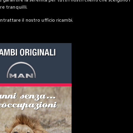
 garantire la serenità per tutti i nostri clienti che scelgono i
e tranquilli.
trattare il nostro ufficio ricambi.