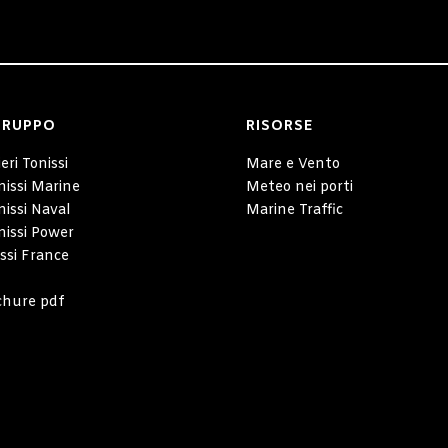
GRUPPO
RISORSE
eri Tonissi
Mare e Vento
nissi Marine
Meteo nei porti
nissi Naval
Marine Traffic
nissi Power
ssi France
chure pdf