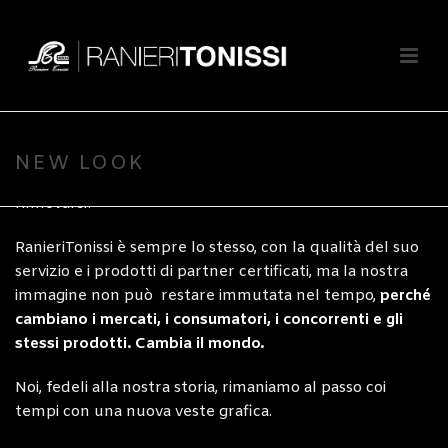
Scritto da
tonissi_admin_2
Pubblicato il
19 Luglio 2021
In
Non categorizzato
Il 2020 è stato l’anno in cui ci siamo dovuti abituare al
NEW LOOK
cambiamento, quindi quale momento migliore per
rinnovarsi?
RanieriTonissi è sempre lo stesso, con la qualità del suo
servizio e i prodotti di partner certificati, ma la nostra
immagine non può restare immutata nel tempo,
perché
cambiano i mercati, i consumatori, i concorrenti e gli
stessi prodotti. Cambia il mondo.
Noi, fedeli alla nostra storia, rimaniamo al passo coi
tempi con una nuova veste grafica.